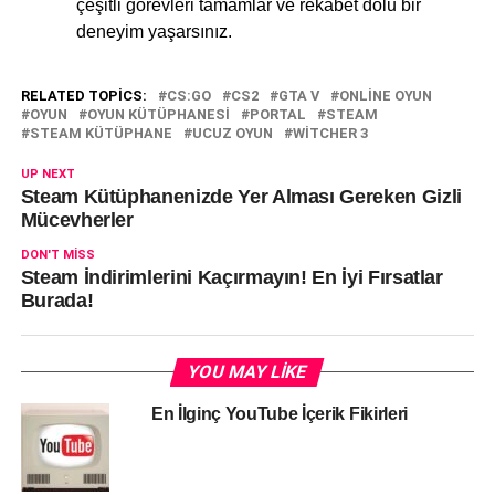
çeşitli görevleri tamamlar ve rekabet dolu bir
deneyim yaşarsınız.
RELATED TOPICS:
CS:GO
CS2
GTA V
ONLINE OYUN
OYUN
OYUN KÜTÜPHANESI
PORTAL
STEAM
STEAM KÜTÜPHANE
UCUZ OYUN
WITCHER 3
UP NEXT
Steam Kütüphanenizde Yer Alması Gereken Gizli
Mücevherler
DON'T MISS
Steam İndirimlerini Kaçırmayın! En İyi Fırsatlar
Burada!
YOU MAY LIKE
En İlginç YouTube İçerik Fikirleri