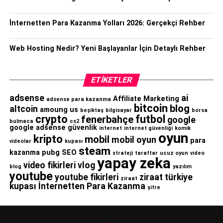
İnternetten Para Kazanma Yolları 2026: Gerçekçi Rehber
Web Hosting Nedir? Yeni Başlayanlar İçin Detaylı Rehber
ETIKETLER
adsense
ai
Affiliate Marketing
adsense para kazanma
bitcoin
blog
altcoin
amoung us
beşiktaş
bilgisayar
borsa
crypto
futbol
fenerbahçe
google
bulmaca
cs2
google adsense
güvenlik
internet
internet güvenliği
komik
oyun
kripto
mobil
mobil oyun
para
videolar
kupası
steam
kazanma
pubg
SEO
strateji
taraftar
ucuz oyun
video
yapay zeka
video fikirleri
vlog
blog
yazılım
youtube
youtube fikirleri
ziraat türkiye
ziraat
kupası
İnternetten Para Kazanma
şifre