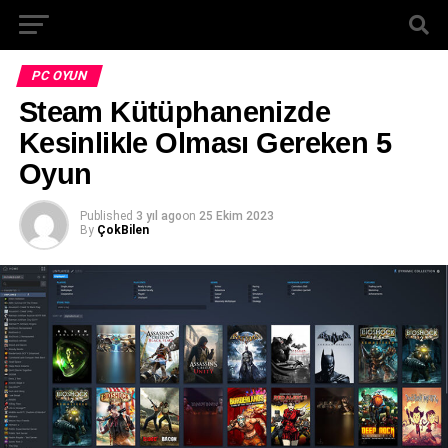
PC OYUN
Steam Kütüphanenizde
Kesinlikle Olması Gereken 5
Oyun
Published
3 yıl ago
on
25 Ekim 2023
By
ÇokBilen