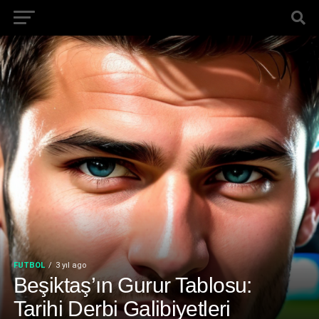
FUTBOL
3 yıl ago
Beşiktaş’ın Gurur Tablosu:
Tarihi Derbi Galibiyetleri