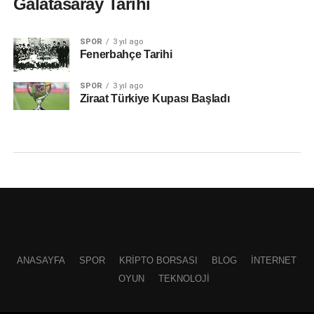
Galatasaray Tarihi
SPOR
3 yıl ago
Fenerbahçe Tarihi
SPOR
3 yıl ago
Ziraat Türkiye Kupası Başladı
ANASAYFA
SPOR
KRIPTO BORSASI
BLOG
İNTERNET
OYUN
TEKNOLOJI