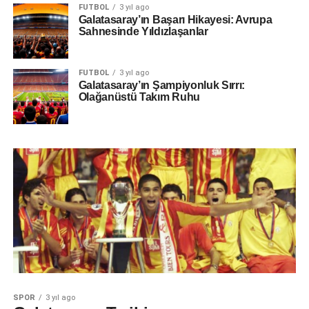
FUTBOL
3 yıl ago
Galatasaray’ın Başarı Hikayesi: Avrupa
Sahnesinde Yıldızlaşanlar
FUTBOL
3 yıl ago
Galatasaray’ın Şampiyonluk Sırrı:
Olağanüstü Takım Ruhu
SPOR
3 yıl ago