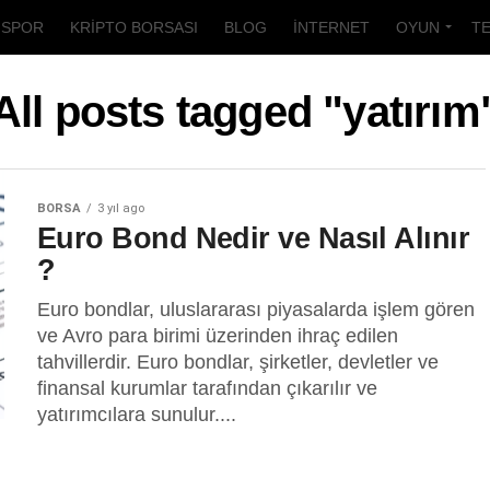
SPOR
KRIPTO BORSASI
BLOG
İNTERNET
OYUN
T
All posts tagged "yatırım
BORSA
3 yıl ago
Euro Bond Nedir ve Nasıl Alınır
?
Euro bondlar, uluslararası piyasalarda işlem gören
ve Avro para birimi üzerinden ihraç edilen
tahvillerdir. Euro bondlar, şirketler, devletler ve
finansal kurumlar tarafından çıkarılır ve
yatırımcılara sunulur....