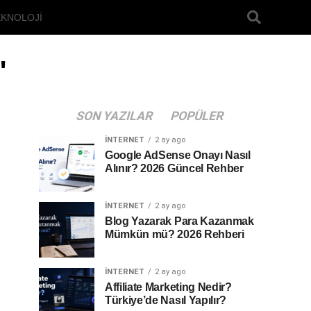
EKNOLOJI
"
SON YAZILAR
POPÜLER
İNTERNET
2 ay ago
Google AdSense Onayı Nasıl
Alınır? 2026 Güncel Rehber
İNTERNET
2 ay ago
Blog Yazarak Para Kazanmak
Mümkün mü? 2026 Rehberi
İNTERNET
2 ay ago
Affiliate Marketing Nedir?
Türkiye’de Nasıl Yapılır?