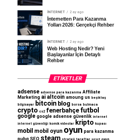
İNTERNET
2 ay ago
İnternetten Para Kazanma
Yolları 2026: Gerçekçi Rehber
İNTERNET
2 ay ago
Web Hosting Nedir? Yeni
Başlayanlar İçin Detaylı
Rehber
ETIKETLER
adsense
Affiliate
adsense para kazanma
ai
altcoin
Marketing
amoung us
beşiktaş
bitcoin
blog
bilgisayar
borsa
bulmaca
crypto
futbol
fenerbahçe
cs2
google
google adsense
güvenlik
internet
kripto
internet güvenliği
komik videolar
kupası
oyun
mobil
mobil oyun
para kazanma
steam
pubg
SEO
strateji
taraftar
ucuz oyun