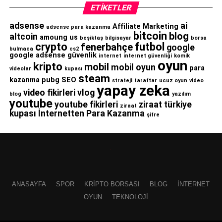
ETIKETLER
adsense
ai
Affiliate Marketing
adsense para kazanma
bitcoin
blog
altcoin
amoung us
beşiktaş
bilgisayar
borsa
crypto
futbol
fenerbahçe
google
bulmaca
cs2
google adsense
güvenlik
internet
internet güvenliği
komik
oyun
kripto
mobil
mobil oyun
para
videolar
kupası
steam
kazanma
pubg
SEO
strateji
taraftar
ucuz oyun
video
yapay zeka
video fikirleri
vlog
blog
yazılım
youtube
youtube fikirleri
ziraat türkiye
ziraat
kupası
İnternetten Para Kazanma
şifre
ANASAYFA
SPOR
KRIPTO BORSASI
BLOG
İNTERNET
OYUN
TEKNOLOJI