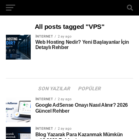
All posts tagged "VPS"
İNTERNET
2 ay ago
Web Hosting Nedir? Yeni Başlayanlar İçin
Detaylı Rehber
SON YAZILAR
POPÜLER
İNTERNET
2 ay ago
Google AdSense Onayı Nasıl Alınır? 2026
Güncel Rehber
İNTERNET
2 ay ago
Blog Yazarak Para Kazanmak Mümkün