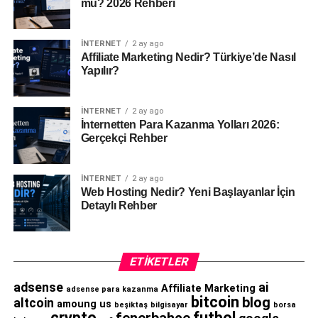
mü? 2026 Rehberi
İNTERNET
2 ay ago
Affiliate Marketing Nedir? Türkiye’de Nasıl
Yapılır?
İNTERNET
2 ay ago
İnternetten Para Kazanma Yolları 2026:
Gerçekçi Rehber
İNTERNET
2 ay ago
Web Hosting Nedir? Yeni Başlayanlar İçin
Detaylı Rehber
ETIKETLER
adsense
ai
Affiliate Marketing
adsense para kazanma
bitcoin
blog
altcoin
amoung us
beşiktaş
bilgisayar
borsa
crypto
futbol