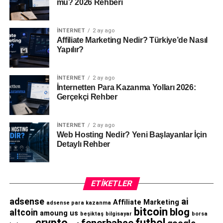
mü? 2026 Rehberi
İNTERNET
2 ay ago
Affiliate Marketing Nedir? Türkiye’de Nasıl
Yapılır?
İNTERNET
2 ay ago
İnternetten Para Kazanma Yolları 2026:
Gerçekçi Rehber
İNTERNET
2 ay ago
Web Hosting Nedir? Yeni Başlayanlar İçin
Detaylı Rehber
ETIKETLER
adsense
ai
Affiliate Marketing
adsense para kazanma
bitcoin
blog
altcoin
amoung us
beşiktaş
bilgisayar
borsa
crypto
futbol