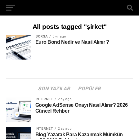
All posts tagged "şirket"
BORSA
3 yıl ago
Euro Bond Nedir ve Nasıl Alınır ?
SON YAZILAR
POPÜLER
İNTERNET
2 ay ago
Google AdSense Onayı Nasıl Alınır? 2026
Güncel Rehber
İNTERNET
2 ay ago
Blog Yazarak Para Kazanmak Mümkün