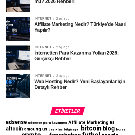
mü? 2026 Rehberi
İNTERNET
2 ay ago
Affiliate Marketing Nedir? Türkiye’de Nasıl
Yapılır?
İNTERNET
2 ay ago
İnternetten Para Kazanma Yolları 2026:
Gerçekçi Rehber
İNTERNET
2 ay ago
Web Hosting Nedir? Yeni Başlayanlar İçin
Detaylı Rehber
ETIKETLER
adsense
ai
Affiliate Marketing
adsense para kazanma
bitcoin
blog
altcoin
amoung us
beşiktaş
bilgisayar
borsa
crypto
futbol