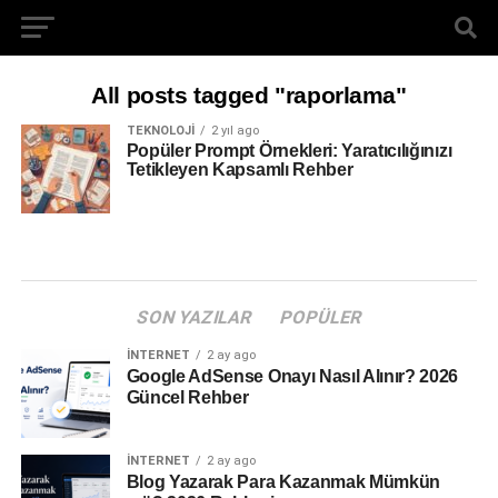
All posts tagged "raporlama"
TEKNOLOJI
2 yıl ago
Popüler Prompt Örnekleri: Yaratıcılığınızı
Tetikleyen Kapsamlı Rehber
SON YAZILAR
POPÜLER
İNTERNET
2 ay ago
Google AdSense Onayı Nasıl Alınır? 2026
Güncel Rehber
İNTERNET
2 ay ago
Blog Yazarak Para Kazanmak Mümkün