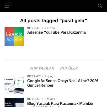
All posts tagged "pasif gelir"
İNTERNET
3 yıl ago
Adsense YouTube Para Kazanma
SON YAZILAR
POPÜLER
İNTERNET
2 ay ago
Google AdSense Onayı Nasıl Alınır? 2026
Güncel Rehber
İNTERNET
2 ay ago
Blog Yazarak Para Kazanmak Mümkün