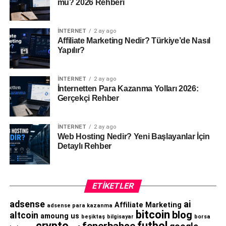
mü? 2026 Rehberi
İNTERNET
2 ay ago
Affiliate Marketing Nedir? Türkiye’de Nasıl
Yapılır?
İNTERNET
2 ay ago
İnternetten Para Kazanma Yolları 2026:
Gerçekçi Rehber
İNTERNET
2 ay ago
Web Hosting Nedir? Yeni Başlayanlar İçin
Detaylı Rehber
ETIKETLER
adsense
ai
Affiliate Marketing
adsense para kazanma
bitcoin
blog
altcoin
amoung us
beşiktaş
bilgisayar
borsa
crypto
futbol