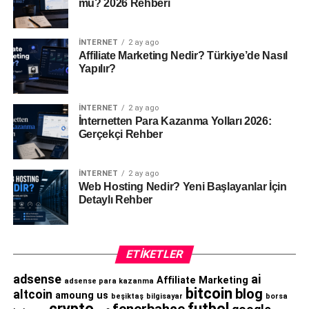
mü? 2026 Rehberi
İNTERNET
2 ay ago
Affiliate Marketing Nedir? Türkiye’de Nasıl
Yapılır?
İNTERNET
2 ay ago
İnternetten Para Kazanma Yolları 2026:
Gerçekçi Rehber
İNTERNET
2 ay ago
Web Hosting Nedir? Yeni Başlayanlar İçin
Detaylı Rehber
ETIKETLER
adsense
ai
Affiliate Marketing
adsense para kazanma
bitcoin
blog
altcoin
amoung us
beşiktaş
bilgisayar
borsa
crypto
futbol