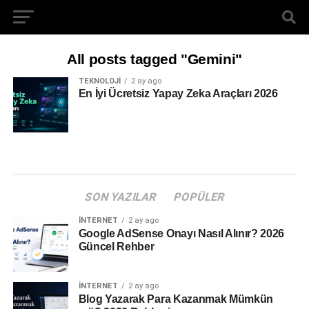
All posts tagged "Gemini"
TEKNOLOJI
2 ay ago
En İyi Ücretsiz Yapay Zeka Araçları 2026
SON YAZILAR
POPÜLER
İNTERNET
2 ay ago
Google AdSense Onayı Nasıl Alınır? 2026
Güncel Rehber
İNTERNET
2 ay ago
Blog Yazarak Para Kazanmak Mümkün