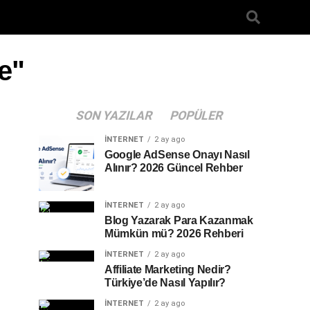
e"
SON YAZILAR
POPÜLER
İNTERNET
2 ay ago
Google AdSense Onayı Nasıl
Alınır? 2026 Güncel Rehber
İNTERNET
2 ay ago
Blog Yazarak Para Kazanmak
Mümkün mü? 2026 Rehberi
İNTERNET
2 ay ago
Affiliate Marketing Nedir?
Türkiye’de Nasıl Yapılır?
İNTERNET
2 ay ago