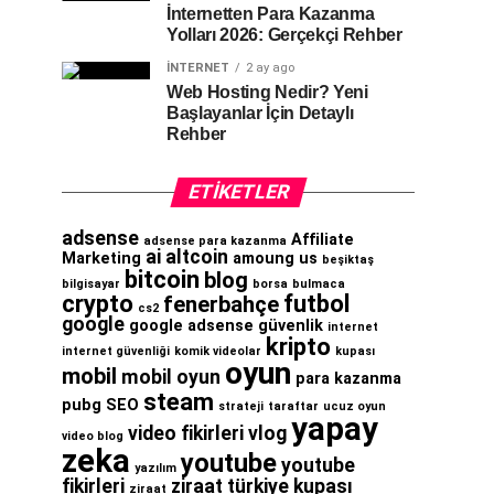
İnternetten Para Kazanma
Yolları 2026: Gerçekçi Rehber
İNTERNET
2 ay ago
Web Hosting Nedir? Yeni
Başlayanlar İçin Detaylı
Rehber
ETIKETLER
adsense
Affiliate
adsense para kazanma
ai
altcoin
Marketing
amoung us
beşiktaş
bitcoin
blog
bilgisayar
borsa
bulmaca
crypto
futbol
fenerbahçe
cs2
google
google adsense
güvenlik
internet
kripto
internet güvenliği
komik videolar
kupası
oyun
mobil
mobil oyun
para kazanma
steam
pubg
SEO
strateji
taraftar
ucuz oyun
yapay
video fikirleri
vlog
video blog
zeka
youtube
youtube
yazılım
fikirleri
ziraat türkiye kupası
ziraat