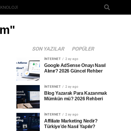
EKNOLOJI
şm"
SON YAZILAR
POPÜLER
İNTERNET
2 ay ago
Google AdSense Onayı Nasıl
Alınır? 2026 Güncel Rehber
İNTERNET
2 ay ago
Blog Yazarak Para Kazanmak
Mümkün mü? 2026 Rehberi
İNTERNET
2 ay ago
Affiliate Marketing Nedir?
Türkiye’de Nasıl Yapılır?