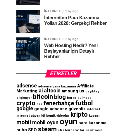
İNTERNET
2 ay ago
İnternetten Para Kazanma
Yolları 2026: Gerçekçi Rehber
İNTERNET
2 ay ago
Web Hosting Nedir? Yeni
Başlayanlar İçin Detaylı
Rehber
ETIKETLER
adsense
Affiliate
adsense para kazanma
ai
altcoin
Marketing
amoung us
beşiktaş
bitcoin
blog
bilgisayar
borsa
bulmaca
crypto
futbol
fenerbahçe
cs2
google
google adsense
güvenlik
internet
kripto
internet güvenliği
komik videolar
kupası
oyun
mobil
mobil oyun
para kazanma
steam
pubg
SEO
strateji
taraftar
ucuz oyun