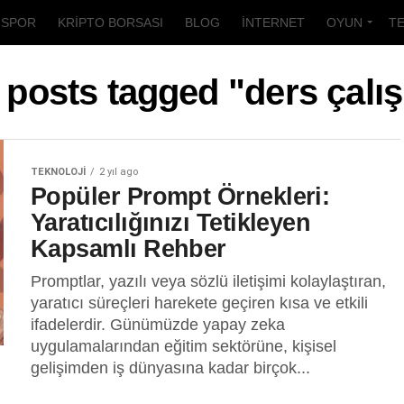
SPOR
KRIPTO BORSASI
BLOG
İNTERNET
OYUN
T
l posts tagged "ders çalı
TEKNOLOJI
2 yıl ago
Popüler Prompt Örnekleri:
Yaratıcılığınızı Tetikleyen
Kapsamlı Rehber
Promptlar, yazılı veya sözlü iletişimi kolaylaştıran,
yaratıcı süreçleri harekete geçiren kısa ve etkili
ifadelerdir. Günümüzde yapay zeka
uygulamalarından eğitim sektörüne, kişisel
gelişimden iş dünyasına kadar birçok...