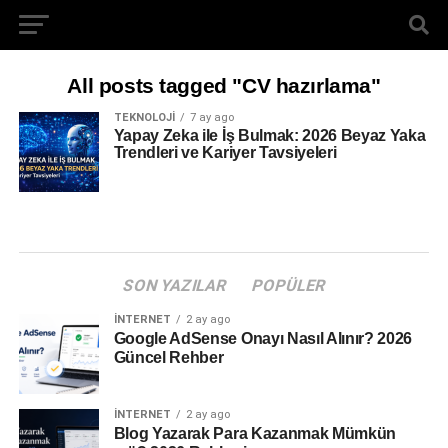
All posts tagged "CV hazırlama"
TEKNOLOJI
7 ay ago
Yapay Zeka ile İş Bulmak: 2026 Beyaz Yaka
Trendleri ve Kariyer Tavsiyeleri
SON YAZILAR
POPÜLER
İNTERNET
2 ay ago
Google AdSense Onayı Nasıl Alınır? 2026
Güncel Rehber
İNTERNET
2 ay ago
Blog Yazarak Para Kazanmak Mümkün