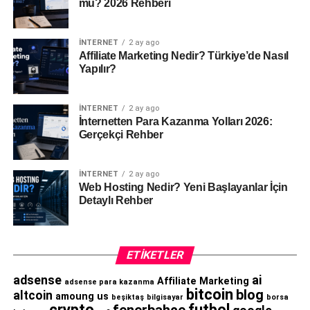
mü? 2026 Rehberi
İNTERNET
2 ay ago
Affiliate Marketing Nedir? Türkiye’de Nasıl
Yapılır?
İNTERNET
2 ay ago
İnternetten Para Kazanma Yolları 2026:
Gerçekçi Rehber
İNTERNET
2 ay ago
Web Hosting Nedir? Yeni Başlayanlar İçin
Detaylı Rehber
ETIKETLER
adsense
ai
Affiliate Marketing
adsense para kazanma
bitcoin
blog
altcoin
amoung us
beşiktaş
bilgisayar
borsa
crypto
futbol