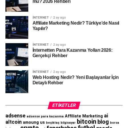
mü? 2026 Rehberi
İNTERNET
2 ay ago
Affiliate Marketing Nedir? Türkiye’de Nasıl
Yapılır?
İNTERNET
2 ay ago
İnternetten Para Kazanma Yolları 2026:
Gerçekçi Rehber
İNTERNET
2 ay ago
Web Hosting Nedir? Yeni Başlayanlar İçin
Detaylı Rehber
ETIKETLER
adsense
ai
Affiliate Marketing
adsense para kazanma
bitcoin
blog
altcoin
amoung us
beşiktaş
bilgisayar
borsa
crypto
futbol