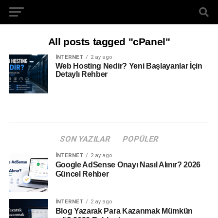
All posts tagged "cPanel"
İNTERNET
2 ay ago
Web Hosting Nedir? Yeni Başlayanlar İçin
Detaylı Rehber
SON YAZILAR
POPÜLER
İNTERNET
2 ay ago
Google AdSense Onayı Nasıl Alınır? 2026
Güncel Rehber
İNTERNET
2 ay ago
Blog Yazarak Para Kazanmak Mümkün