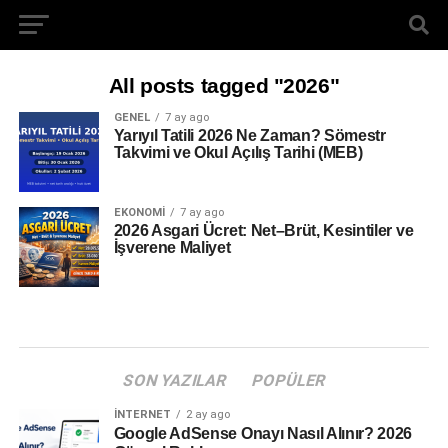
All posts tagged "2026"
GENEL
7 ay ago
Yarıyıl Tatili 2026 Ne Zaman? Sömestr
Takvimi ve Okul Açılış Tarihi (MEB)
EKONOMI
7 ay ago
2026 Asgari Ücret: Net–Brüt, Kesintiler ve
İşverene Maliyet
SON YAZILAR
POPÜLER
İNTERNET
2 ay ago
Google AdSense Onayı Nasıl Alınır? 2026