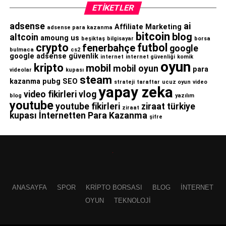
ETIKETLER
adsense
ai
Affiliate Marketing
adsense para kazanma
bitcoin
blog
altcoin
amoung us
beşiktaş
bilgisayar
borsa
crypto
futbol
fenerbahçe
google
bulmaca
cs2
google adsense
güvenlik
internet
internet güvenliği
komik
oyun
kripto
mobil
mobil oyun
para
videolar
kupası
steam
kazanma
pubg
SEO
strateji
taraftar
ucuz oyun
video
yapay zeka
video fikirleri
vlog
blog
yazılım
youtube
youtube fikirleri
ziraat türkiye
ziraat
kupası
İnternetten Para Kazanma
şifre
ANASAYFA
SPOR
KRIPTO BORSASI
BLOG
İNTERNET
OYUN
TEKNOLOJI