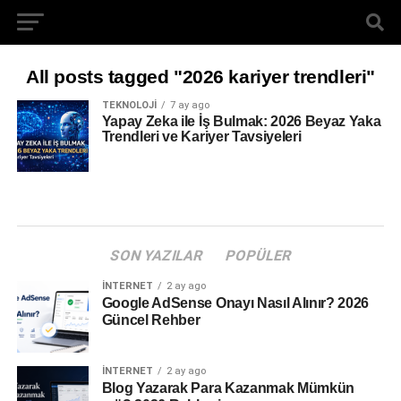
All posts tagged "2026 kariyer trendleri"
TEKNOLOJI
7 ay ago
Yapay Zeka ile İş Bulmak: 2026 Beyaz Yaka
Trendleri ve Kariyer Tavsiyeleri
SON YAZILAR
POPÜLER
İNTERNET
2 ay ago
Google AdSense Onayı Nasıl Alınır? 2026
Güncel Rehber
İNTERNET
2 ay ago
Blog Yazarak Para Kazanmak Mümkün