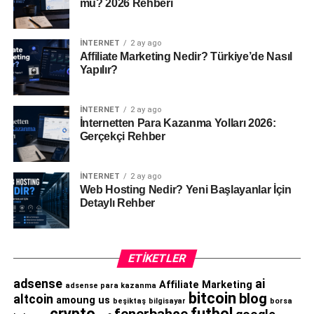
mü? 2026 Rehberi
İNTERNET
2 ay ago
Affiliate Marketing Nedir? Türkiye’de Nasıl
Yapılır?
İNTERNET
2 ay ago
İnternetten Para Kazanma Yolları 2026:
Gerçekçi Rehber
İNTERNET
2 ay ago
Web Hosting Nedir? Yeni Başlayanlar İçin
Detaylı Rehber
ETIKETLER
adsense
ai
Affiliate Marketing
adsense para kazanma
bitcoin
blog
altcoin
amoung us
beşiktaş
bilgisayar
borsa
crypto
futbol