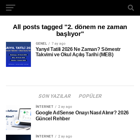
All posts tagged "2. dönem ne zaman
başlıyor"
GENEL
7 ay ago
Yarıyıl Tatili 2026 Ne Zaman? Sömestr
Takvimi ve Okul Açılış Tarihi (MEB)
SON YAZILAR
POPÜLER
İNTERNET
2 ay ago
Google AdSense Onayı Nasıl Alınır? 2026
Güncel Rehber
İNTERNET
2 ay ago