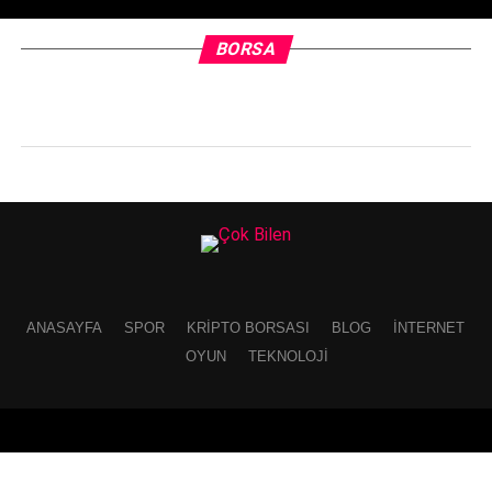
BORSA
ANASAYFA
SPOR
KRIPTO BORSASI
BLOG
İNTERNET
OYUN
TEKNOLOJI